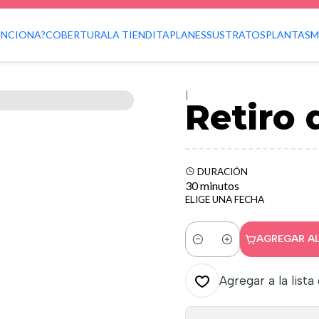
REVISA LA ZONA DE COBERTURA ANTES DE COMPRAR.
UNCIONA?
COBERTURA
LA TIENDITA
PLANES
SUSTRATOS
PLANTAS
M
Inicio
PLANES
Retiro de Podas 6x6m3
|
Retiro
DURACIÓN
30 minutos
ELIGE UNA FECHA
AGREGAR A
Cantidad
Agregar a la lista